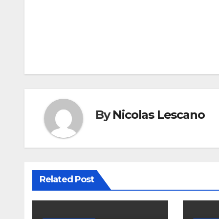
Navegación
de
entradas
By
Nicolas Lescano
Related Post