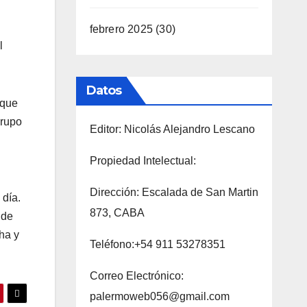
febrero 2025
(30)
l
Datos
 que
grupo
Editor: Nicolás Alejandro Lescano
Propiedad Intelectual:
Dirección: Escalada de San Martin
 día.
873, CABA
 de
ha y
Teléfono:+54 911 53278351
Correo Electrónico:
palermoweb056@gmail.com