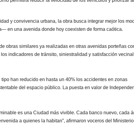
rno permitirá reducir la velocidad de los vehículos y priorizar a
lidad y convivencia urbana, la obra busca integrar mejor los mo
ata— en una avenida donde hoy coexisten de forma caótica.
de obras similares ya realizadas en otras avenidas porteñas c
s indicadores de tránsito, siniestralidad y satisfacción vecinal
te tipo han reducido en hasta un 40% los accidentes en zonas
entable del espacio público. La puesta en valor de Independe
inable es una Ciudad más vivible. Cada banco nuevo, cada ár
venida a quienes la habitan”, afirmaron voceros del Ministerio