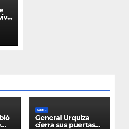
e
iví
l
l
🌙
SUBTE
bió
General Urquiza
e
cierra sus puertas