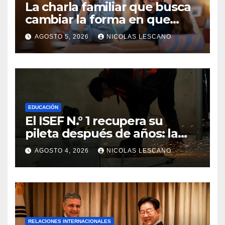
La charla familiar que busca
cambiar la forma en que
educamos a nuestros hijos
AGOSTO 5, 2026
NICOLAS LESCANO
sobre el dinero
EDUCACIÓN
El ISEF N.° 1 recupera su
pileta después de años: la
obra ya supera el 50% y
AGOSTO 4, 2026
NICOLAS LESCANO
cambia la formación de miles
de estudiantes
RELACIONES INTERNACIONALES