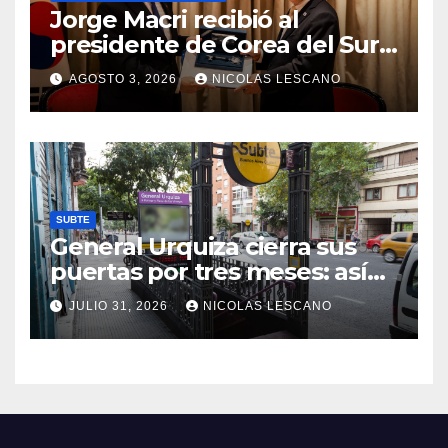
Jorge Macri recibió al
presidente de Corea del Sur y
le entregó la Llave de la
AGOSTO 3, 2026
NICOLAS LESCANO
Ciudad
SUBTE
General Urquiza cierra sus
puertas por tres meses: así
será la renovación de la
JULIO 31, 2026
NICOLAS LESCANO
histórica estación de la Línea
E