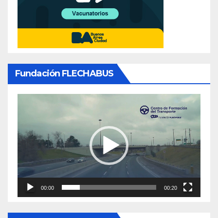
Fundación FLECHABUS
Reproductor
de
video
00:00
00:20