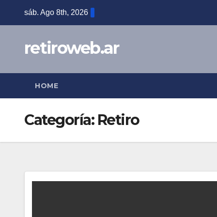
Skip
sáb. Ago 8th, 2026
to
content
retiroweb.ar
HOME
Categoría:
Retiro