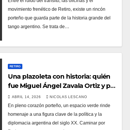
Entre el ruido del tránsito, las oficinas y el
movimiento frenético de Retiro, existe un rincón
porteño que guarda parte de la historia grande del
tango argentino. Se trata de…
RETIRO
Una plazoleta con historia: quién
fue Miguel Ángel Zavala Ortiz y por
qué su nombre perdura en Retiro
ABRIL 14, 2026
NICOLAS LESCANO
En pleno corazón porteño, un espacio verde rinde
homenaje a una figura clave de la política y la
diplomacia argentina del siglo XX. Caminar por