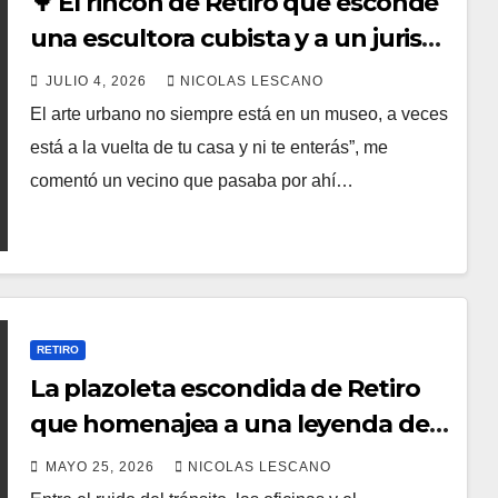
🌳 El rincón de Retiro que esconde
una escultora cubista y a un jurista
olvidado
JULIO 4, 2026
NICOLAS LESCANO
El arte urbano no siempre está en un museo, a veces
está a la vuelta de tu casa y ni te enterás”, me
comentó un vecino que pasaba por ahí…
RETIRO
La plazoleta escondida de Retiro
que homenajea a una leyenda del
tango: quién fue Azucena Maizani
MAYO 25, 2026
NICOLAS LESCANO