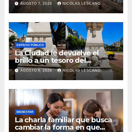
volver a tener Fórmula 1
AGOSTO 7, 2026
NICOLAS LESCANO
ESPACIO PÚBLICO
La Ciudad le devuelve el
brillo a un tesoro del
Centenario en Plaza del
AGOSTO 6, 2026
NICOLAS LESCANO
Congreso
BIENESTAR
La charla familiar que busca
cambiar la forma en que