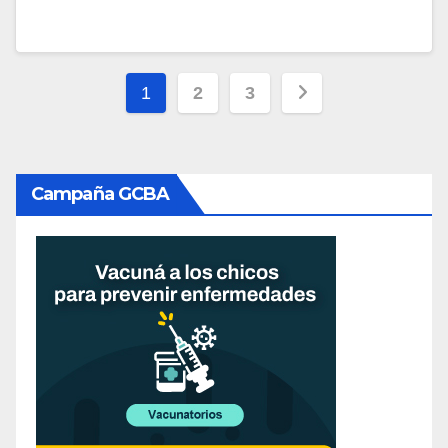
Paginación
1
2
3
de
entradas
Campaña GCBA