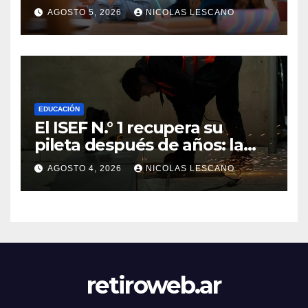
educamos a nuestros hijos
AGOSTO 5, 2026
NICOLAS LESCANO
sobre el dinero
EDUCACIÓN
El ISEF N.° 1 recupera su
pileta después de años: la
obra ya supera el 50% y
AGOSTO 4, 2026
NICOLAS LESCANO
cambia la formación de miles
de estudiantes
retiroweb.ar