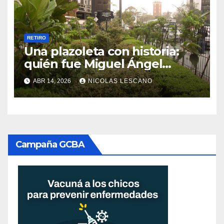
RETIRO
Una plazoleta con historia:
quién fue Miguel Ángel
Zavala Ortiz y por qué su
ABR 14, 2026
NICOLAS LESCANO
nombre perdura en Retiro
Campaña GCBA