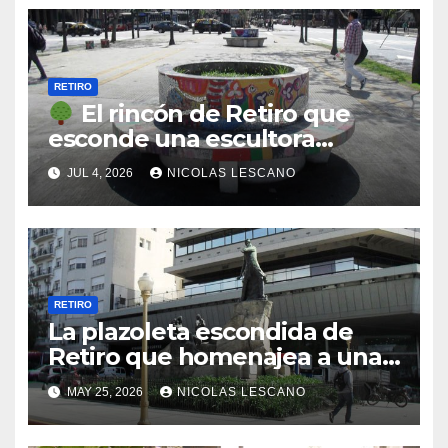
RETIRO
El rincón de Retiro que
esconde una escultora
cubista y a un jurista olvidado
JUL 4, 2026
NICOLAS LESCANO
RETIRO
La plazoleta escondida de
Retiro que homenajea a una
leyenda del tango: quién fue
MAY 25, 2026
NICOLAS LESCANO
Azucena Maizani