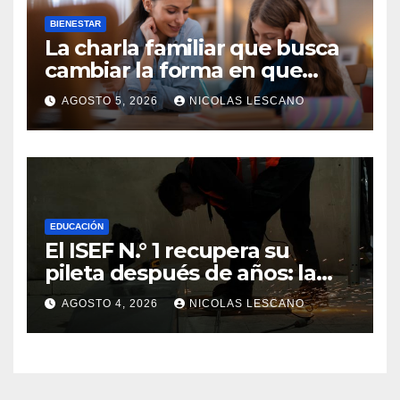
BIENESTAR
La charla familiar que busca
cambiar la forma en que
educamos a nuestros hijos
AGOSTO 5, 2026
NICOLAS LESCANO
sobre el dinero
EDUCACIÓN
El ISEF N.° 1 recupera su
pileta después de años: la
obra ya supera el 50% y
AGOSTO 4, 2026
NICOLAS LESCANO
cambia la formación de miles
de estudiantes