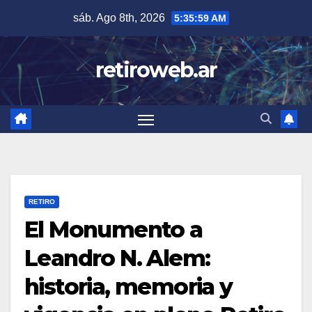
Skip
sáb. Ago 8th, 2026
5:36:00 AM
to
content
retiroweb.ar
RETIRO
El Monumento a
Leandro N. Alem:
historia, memoria y