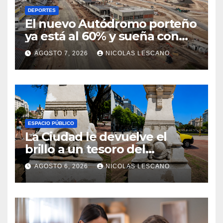
DEPORTES
El nuevo Autódromo porteño
ya está al 60% y sueña con
volver a tener Fórmula 1
AGOSTO 7, 2026
NICOLAS LESCANO
ESPACIO PÚBLICO
La Ciudad le devuelve el
brillo a un tesoro del
Centenario en Plaza del
AGOSTO 6, 2026
NICOLAS LESCANO
Congreso