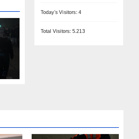
Today's Visitors:
4
Total Visitors:
5.213
hes
 y