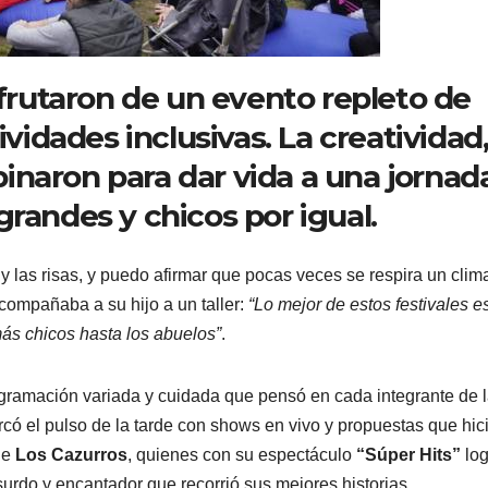
sfrutaron de un evento repleto de
ividades inclusivas. La creatividad,
inaron para dar vida a una jornad
grandes y chicos por igual.
 y las risas, y puedo afirmar que pocas veces se respira un clim
mpañaba a su hijo a un taller:
“Lo mejor de estos festivales e
más chicos hasta los abuelos”
.
ogramación variada y cuidada que pensó en cada integrante de 
arcó el pulso de la tarde con shows en vivo y propuestas que hic
 de
Los Cazurros
, quienes con su espectáculo
“Súper Hits”
log
rdo y encantador que recorrió sus mejores historias.