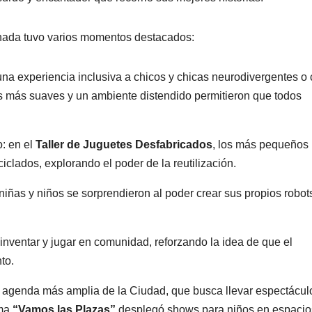
rnada tuvo varios momentos destacados:
una experiencia inclusiva a chicos y chicas neurodivergentes o
os más suaves y un ambiente distendido permitieron que todos
o: en el
Taller de Juguetes Desfabricados
, los más pequeños
iclados, explorando el poder de la reutilización.
niñas y niños se sorprendieron al poder crear sus propios robot
 inventar y jugar en comunidad, reforzando la idea de que el
to.
a agenda más amplia de la Ciudad, que busca llevar espectácul
ama
“Vamos las Plazas”
desplegó shows para niños en espacio