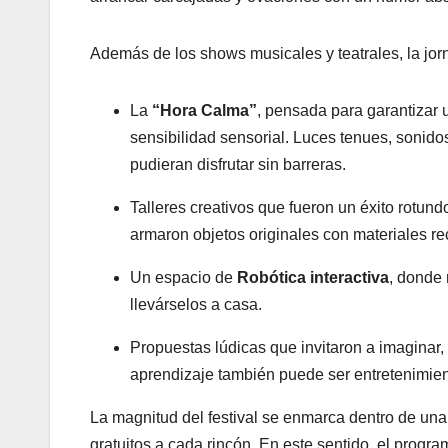
Además de los shows musicales y teatrales, la jo
La
“Hora Calma”
, pensada para garantizar 
sensibilidad sensorial. Luces tenues, sonid
pudieran disfrutar sin barreras.
Talleres creativos que fueron un éxito rotund
armaron objetos originales con materiales rec
Un espacio de
Robótica interactiva
, donde 
llevárselos a casa.
Propuestas lúdicas que invitaron a imaginar,
aprendizaje también puede ser entretenimien
La magnitud del festival se enmarca dentro de un
gratuitos a cada rincón. En este sentido, el progr