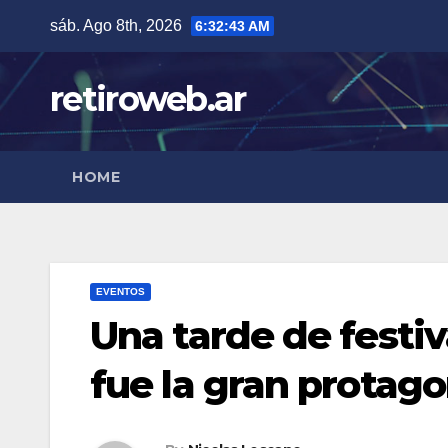
Skip
sáb. Ago 8th, 2026
6:32:44 AM
to
content
retiroweb.ar
HOME
EVENTOS
Una tarde de festi
fue la gran protago