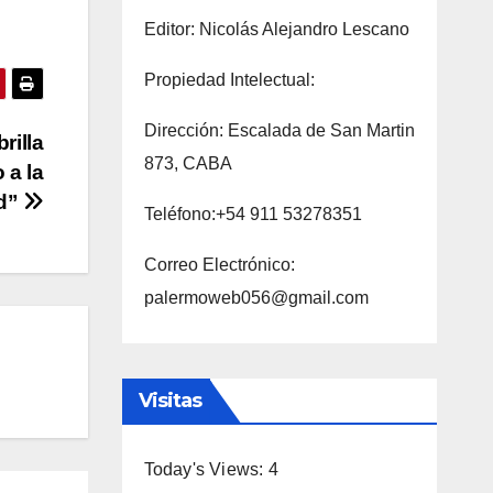
Editor: Nicolás Alejandro Lescano
Propiedad Intelectual:
Dirección: Escalada de San Martin
rilla
873, CABA
 a la
d”
Teléfono:+54 911 53278351
Correo Electrónico:
palermoweb056@gmail.com
Visitas
Today's Views:
4