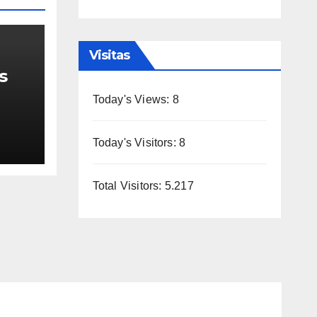
Visitas
s
Today's Views:
8
de
Today's Visitors:
8
la
o
Total Visitors:
5.217