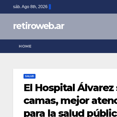
Skip
sáb. Ago 8th, 2026
to
content
retiroweb.ar
HOME
SALUD
El Hospital Álvarez
camas, mejor atenc
para la salud públi