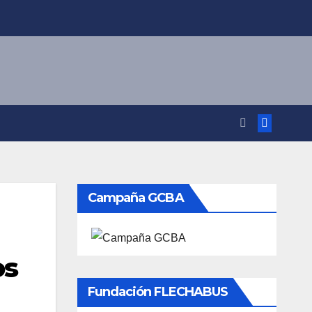
Campaña GCBA
os
Fundación FLECHABUS