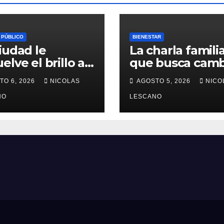
 PÚBLICO
BIENESTAR
iudad le
La charla famili
elve el brillo a
que busca camb
esoro del
la forma en que
TO 6, 2026
NICOLAS
AGOSTO 5, 2026
NICO
enario en Plaza
educamos a
 Congreso
NO
nuestros hijos 
LESCANO
el dinero