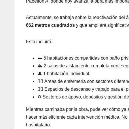
Pabellón A, donde hoy avanza la obra más importa
Actualmente, se trabaja sobre la reactivación del 
662 metros cuadrados
y que ampliará significati
Esto incluirá:
🛏️ 5 habitaciones compartidas con baño pri
🚑 2 salas de aislamiento completamente e
👤 1 habitación individual
👩‍⚕️ Áreas de enfermería con sectores difere
🧑‍⚕️ Espacios de descanso y trabajo para el 
♻️ Sectores de apoyo, depósitos y gestión de
Mientras caminaba por la obra, pude ver cómo ya se
hacer más eficiente cada intervención médica. No 
hospitalario.