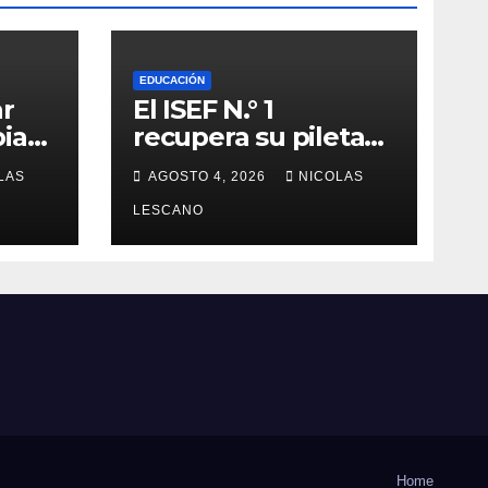
EDUCACIÓN
ar
El ISEF N.° 1
iar
recupera su pileta
después de años: la
LAS
AGOSTO 4, 2026
NICOLAS
obra ya supera el
sobre
50% y cambia la
LESCANO
formación de miles
de estudiantes
Home