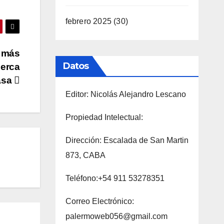
febrero 2025
(30)
 más
Datos
cerca
asa
Editor: Nicolás Alejandro Lescano
Propiedad Intelectual:
Dirección: Escalada de San Martin
873, CABA
Teléfono:+54 911 53278351
Correo Electrónico:
palermoweb056@gmail.com