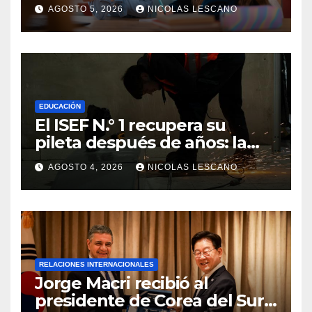
educamos a nuestros hijos
AGOSTO 5, 2026
NICOLAS LESCANO
sobre el dinero
EDUCACIÓN
El ISEF N.° 1 recupera su
pileta después de años: la
obra ya supera el 50% y
AGOSTO 4, 2026
NICOLAS LESCANO
cambia la formación de miles
de estudiantes
RELACIONES INTERNACIONALES
Jorge Macri recibió al
presidente de Corea del Sur y