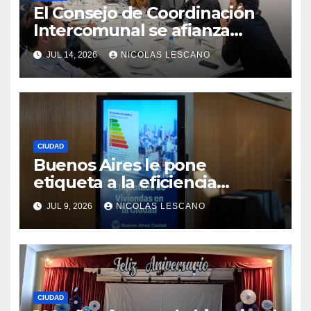
El Consejo de Coordinación
Intercomunal se afianza
como la pieza clave entre la
JUL 14, 2026
NICOLAS LESCANO
Ciudad y las 15 comunas
CIUDAD
Buenos Aires le pone
etiqueta a la eficiencia
energética: así funciona el
JUL 9, 2026
NICOLAS LESCANO
nuevo sistema que va a
cambiar la forma de comprar
y alquilar viviendas
CIUDAD