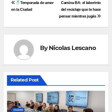
Navegación
Temporada de amor
Camina BA: el laberinto
en la Ciudad
del reciclaje que te hace
de
pensar mientras jugás
entradas
By
Nicolas Lescano
Related Post
CIUDAD