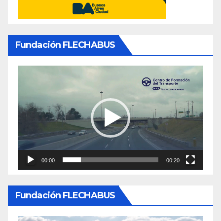
Fundación FLECHABUS
Reproductor
de
video
00:00
00:20
Fundación FLECHABUS