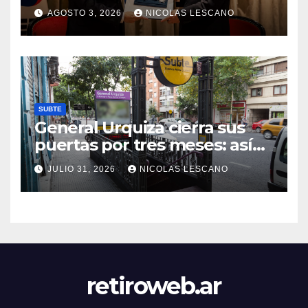
le entregó la Llave de la
AGOSTO 3, 2026
NICOLAS LESCANO
Ciudad
SUBTE
General Urquiza cierra sus
puertas por tres meses: así
será la renovación de la
JULIO 31, 2026
NICOLAS LESCANO
histórica estación de la Línea
E
retiroweb.ar