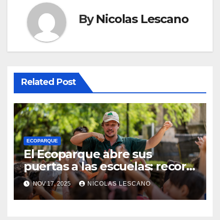
By
Nicolas Lescano
Related Post
ECOPARQUE
El Ecoparque abre sus
puertas a las escuelas: recorrí
la propuesta educativa que
NOV 17, 2025
NICOLAS LESCANO
conecta a los chicos con la
naturaleza