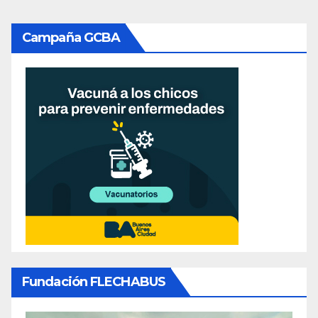
Campaña GCBA
Fundación FLECHABUS