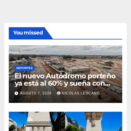
You missed
DEPORTES
El nuevo Autódromo porteño
ya está al 60% y sueña con
volver a tener Fórmula 1
AGOSTO 7, 2026
NICOLAS LESCANO