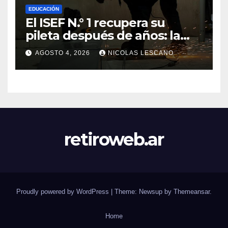
EDUCACIÓN
El ISEF N.° 1 recupera su
pileta después de años: la
obra ya supera el 50% y
AGOSTO 4, 2026
NICOLAS LESCANO
cambia la formación de miles
de estudiantes
retiroweb.ar
Proudly powered by WordPress
|
Theme: Newsup by
Themeansar
.
Home