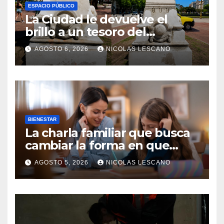
ESPACIO PÚBLICO
La Ciudad le devuelve el
brillo a un tesoro del
Centenario en Plaza del
AGOSTO 6, 2026
NICOLAS LESCANO
Congreso
BIENESTAR
La charla familiar que busca
cambiar la forma en que
educamos a nuestros hijos
AGOSTO 5, 2026
NICOLAS LESCANO
sobre el dinero