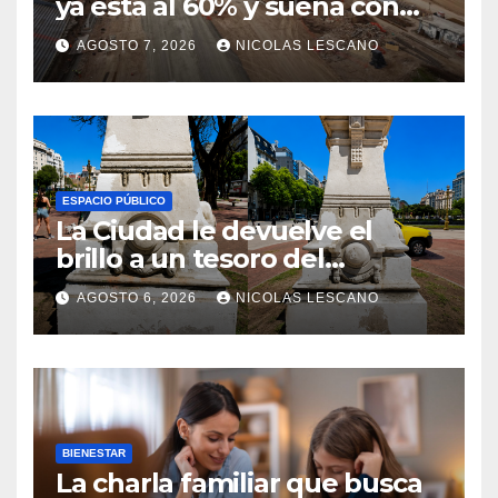
ya está al 60% y sueña con
volver a tener Fórmula 1
AGOSTO 7, 2026
NICOLAS LESCANO
ESPACIO PÚBLICO
La Ciudad le devuelve el
brillo a un tesoro del
Centenario en Plaza del
AGOSTO 6, 2026
NICOLAS LESCANO
Congreso
BIENESTAR
La charla familiar que busca