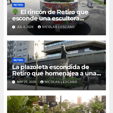
RETIRO
El rincón de Retiro que
esconde una escultora
cubista y a un jurista olvidado
JUL 4, 2026
NICOLAS LESCANO
RETIRO
La plazoleta escondida de
Retiro que homenajea a una
leyenda del tango: quién fue
MAY 25, 2026
NICOLAS LESCANO
Azucena Maizani