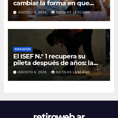
cambiar la forma en que
educamos a nuestros hijos
AGOSTO 5, 2026
NICOLAS LESCANO
sobre el dinero
EDUCACIÓN
El ISEF N.° 1 recupera su
pileta después de años: la
obra ya supera el 50% y
AGOSTO 4, 2026
NICOLAS LESCANO
cambia la formación de miles
de estudiantes
retiroweb.ar