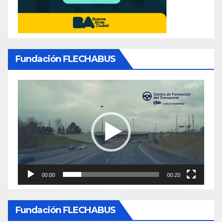
Fundación FLECHABUS
Reproductor
de
video
00:00
00:20
Fundación FLECHABUS