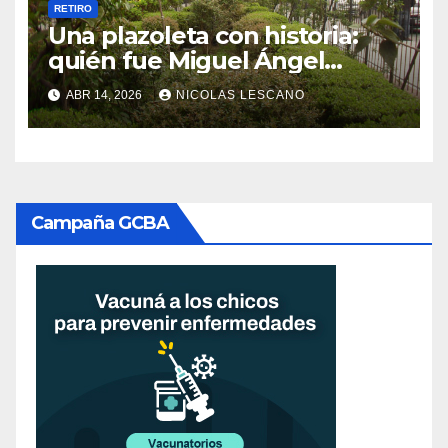
RETIRO
Una plazoleta con historia:
quién fue Miguel Ángel
Zavala Ortiz y por qué su
ABR 14, 2026
NICOLAS LESCANO
nombre perdura en Retiro
Campaña GCBA