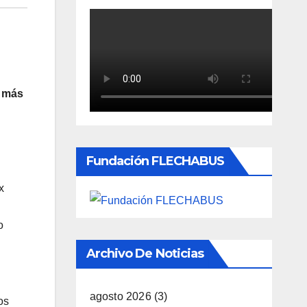
s más
Fundación FLECHABUS
x
o
Archivo De Noticias
agosto 2026
(3)
os