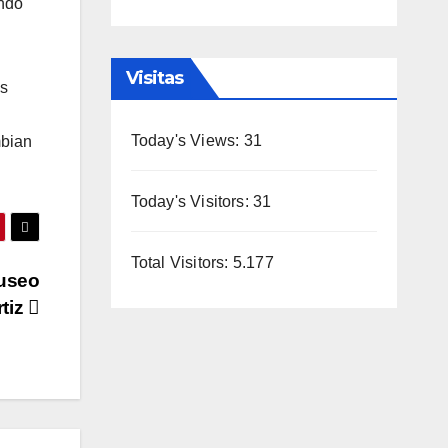
ando
Visitas
os
Today's Views:
31
mbian
Today's Visitors:
31
Total Visitors:
5.177
Museo
rtiz