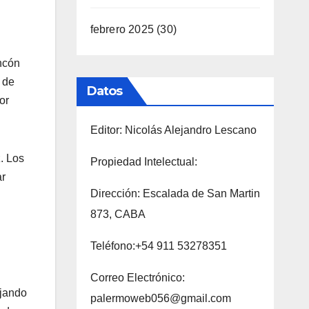
febrero 2025
(30)
ncón
 de
Datos
or
Editor: Nicolás Alejandro Lescano
. Los
Propiedad Intelectual:
ar
Dirección: Escalada de San Martin
873, CABA
Teléfono:+54 911 53278351
Correo Electrónico:
ajando
palermoweb056@gmail.com