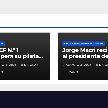
IÓN
RELACIONES INTERNACIONALES
EF N.° 1
Jorge Macri reci
pera su pileta
al presidente d
ués de años: la
Corea del Sur y 
TO 4, 2026
NICOLAS
AGOSTO 3, 2026
NICO
 ya supera el
entregó la Llav
y cambia la
NO
la Ciudad
LESCANO
ación de miles
studiantes