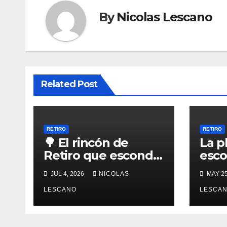
By
Nicolas Lescano
Related Post
RETIRO
RETIRO
🌳 El rincón de
La p
Retiro que esconde
esco
una escultora
que
JUL 4, 2026
NICOLAS
MAY 25
cubista y a un
una 
jurista olvidado
LESCANO
tang
LESCA
Azuc