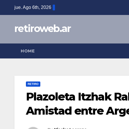
Skip
jue. Ago 6th, 2026
to
content
retiroweb.ar
HOME
RETIRO
Plazoleta Itzhak Ra
Amistad entre Arge