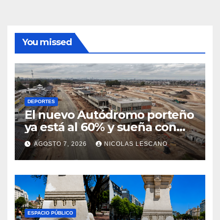
You missed
DEPORTES
El nuevo Autódromo porteño
ya está al 60% y sueña con
volver a tener Fórmula 1
AGOSTO 7, 2026
NICOLAS LESCANO
ESPACIO PÚBLICO