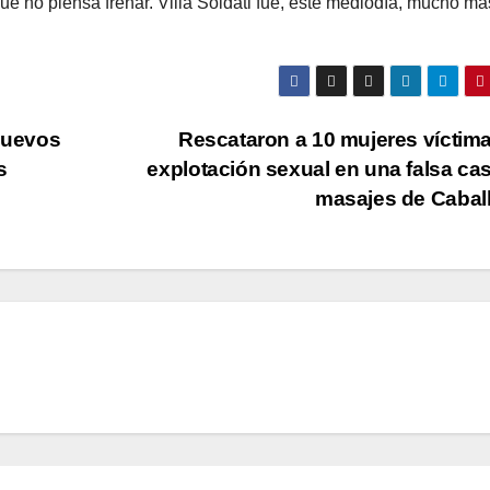
e no piensa frenar. Villa Soldati fue, este mediodía, mucho m
 nuevos
Rescataron a 10 mujeres víctim
s
explotación sexual en una falsa ca
masajes de Caball