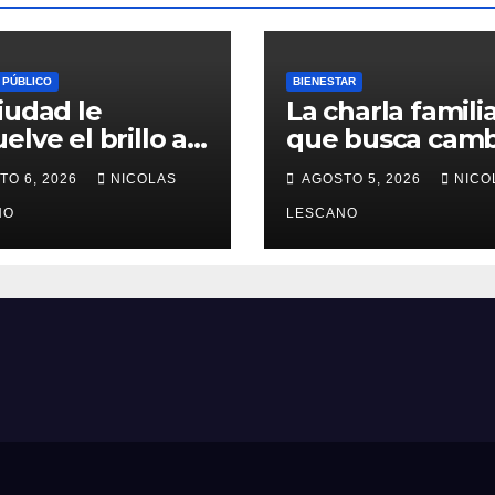
 PÚBLICO
BIENESTAR
iudad le
La charla famili
elve el brillo a
que busca camb
esoro del
la forma en que
TO 6, 2026
NICOLAS
AGOSTO 5, 2026
NICO
enario en Plaza
educamos a
 Congreso
NO
nuestros hijos 
LESCANO
el dinero