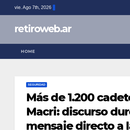
Skip
vie. Ago 7th, 2026
to
content
retiroweb.ar
HOME
SEGURIDAD
Más de 1.200 cadet
Macri: discurso du
mensaje directo a l