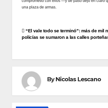
comprometió con ellos —y de paso dejó en claro qu
una plaza de armas.
Navegación
“El vale todo se terminó”: más de mil
policías se sumaron a las calles porteña
de
entradas
By
Nicolas Lescano