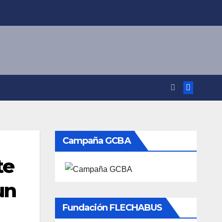
Campaña GCBA
te
un
Fundación FLECHABUS