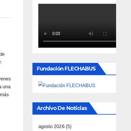
 de
.
Fundación FLECHABUS
óvenes
 a una
o más
Archivo De Noticias
agosto 2026
(5)