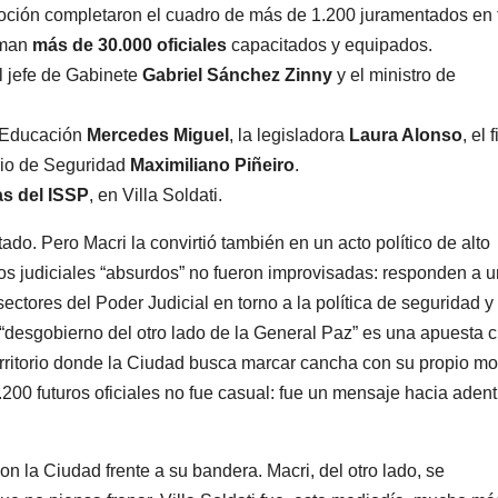
oción completaron el cuadro de más de 1.200 juramentados en t
uman
más de 30.000 oficiales
capacitados y equipados.
l jefe de Gabinete
Gabriel Sánchez Zinny
y el ministro de
e Educación
Mercedes Miguel
, la legisladora
Laura Alonso
, el 
rio de Seguridad
Maximiliano Piñeiro
.
s del ISSP
, en Villa Soldati.
ado. Pero Macri la convirtió también en un acto político de alto
llos judiciales “absurdos” no fueron improvisadas: responden a 
sectores del Poder Judicial en torno a la política de seguridad y
“desgobierno del otro lado de la General Paz” es una apuesta c
erritorio donde la Ciudad busca marcar cancha con su propio m
200 futuros oficiales no fue casual: fue un mensaje hacia adent
 la Ciudad frente a su bandera. Macri, del otro lado, se