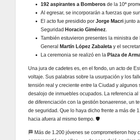
192 aspirantes a Bomberos
de la 10ª prom
Al egresar, se incorporarán a fuerzas que s
El acto fue presidido por
Jorge Macri
junto a
Seguridad
Horacio Giménez
.
También estuvieron presentes la ministra d
General
Martín López Zabaleta
y el secreta
La ceremonia se realizó en la
Plaza de Arma
Una jura de cadetes es, en el fondo, un acto de Est
voltaje. Sus palabras sobre la usurpación y los fa
tensión real y creciente entre la Ciudad y algunos 
desalojo de inmuebles ocupados. La referencia al 
de diferenciación con la gestión bonaerense, un t
de seguridad. Que lo haya dicho frente a más de 1.
hacia afuera al mismo tiempo. 🛡️
🏁 Más de 1.200 jóvenes se comprometieron hoy con