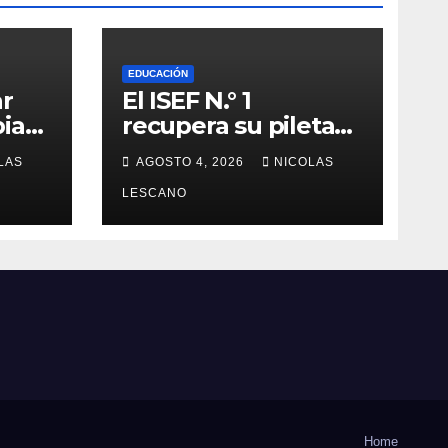
EDUCACIÓN
ar
El ISEF N.° 1
iar
recupera su pileta
después de años: la
LAS
AGOSTO 4, 2026
NICOLAS
obra ya supera el
sobre
50% y cambia la
LESCANO
formación de miles
de estudiantes
Home