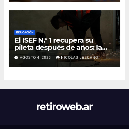
EDUCACIÓN
El ISEF N.° 1 recupera su
pileta después de años: la
obra ya supera el 50% y
AGOSTO 4, 2026
NICOLAS LESCANO
cambia la formación de miles
de estudiantes
retiroweb.ar