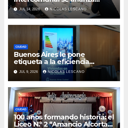
como la pieza clave entre la
JUL 14, 2026
NICOLAS LESCANO
Ciudad y las 15 comunas
CIUDAD
Buenos Aires le pone
etiqueta a la eficiencia
energética: así funciona el
JUL 9, 2026
NICOLAS LESCANO
nuevo sistema que va a
cambiar la forma de comprar
y alquilar viviendas
CIUDAD
100 años formando historia: el
Liceo N.° 2 “Amancio Alcorta”