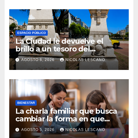
ESPACIO PÚBLICO
La Ciudad le devuelve el
brillo a un tesoro del
Centenario en Plaza del
AGOSTO 6, 2026
NICOLAS LESCANO
Congreso
BIENESTAR
La charla familiar que busca
cambiar la forma en que
educamos a nuestros hijos
AGOSTO 5, 2026
NICOLAS LESCANO
sobre el dinero