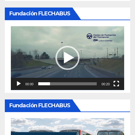
Fundación FLECHABUS
Reproductor
de
video
00:00
00:20
Fundación FLECHABUS