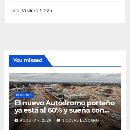
Total Visitors:
5.225
You missed
DEPORTES
El nuevo Autódromo porteño
ya está al 60% y sueña con
volver a tener Fórmula 1
AGOSTO 7, 2026
NICOLAS LESCANO