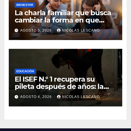
BIENESTAR
La charla familiar que busca
cambiar la forma en que
educamos a nuestros hijos
AGOSTO 5, 2026
NICOLAS LESCANO
sobre el dinero
EDUCACIÓN
El ISEF N.° 1 recupera su
pileta después de años: la
obra ya supera el 50% y
AGOSTO 4, 2026
NICOLAS LESCANO
cambia la formación de miles
de estudiantes