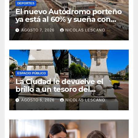
DEPORTES
El nuevo Autódromo porteño
ya está al 60% y sueña con
volver a tener Fórmula 1
AGOSTO 7, 2026
NICOLAS LESCANO
ESPACIO PÚBLICO
La Ciudad le devuelve el
brillo a un tesoro del
Centenario en Plaza del
AGOSTO 6, 2026
NICOLAS LESCANO
Congreso