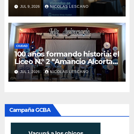
energética: así funciona el
JUL 9, 2026
NICOLAS LESCANO
nuevo sistema que va a
cambiar la forma de comprar
y alquilar viviendas
CIUDAD
100 años formando historia: el
Liceo N.° 2 “Amancio Alcorta”
celebró su centenario
JUL 1, 2026
NICOLAS LESCANO
Campaña GCBA