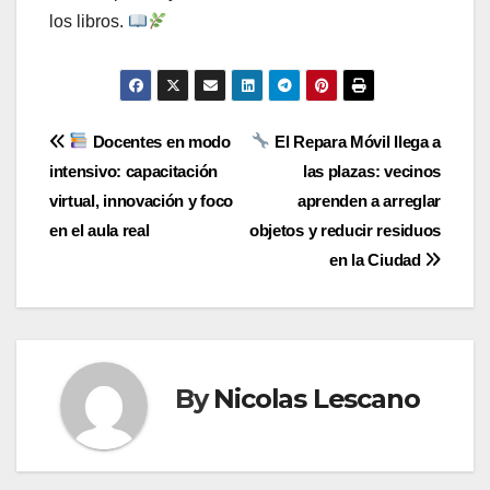
los libros.
Navegación
Docentes en modo
El Repara Móvil llega a
intensivo: capacitación
las plazas: vecinos
de
virtual, innovación y foco
aprenden a arreglar
entradas
en el aula real
objetos y reducir residuos
en la Ciudad
By
Nicolas Lescano