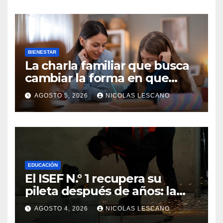
BIENESTAR
La charla familiar que busca
cambiar la forma en que
educamos a nuestros hijos
AGOSTO 5, 2026
NICOLAS LESCANO
sobre el dinero
EDUCACIÓN
El ISEF N.° 1 recupera su
pileta después de años: la
obra ya supera el 50% y
AGOSTO 4, 2026
NICOLAS LESCANO
cambia la formación de miles