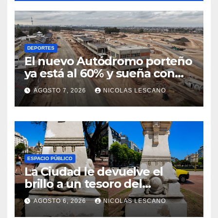
DEPORTES
El nuevo Autódromo porteño
ya está al 60% y sueña con
volver a tener Fórmula 1
AGOSTO 7, 2026
NICOLAS LESCANO
ESPACIO PÚBLICO
La Ciudad le devuelve el
brillo a un tesoro del
Centenario en Plaza del
AGOSTO 6, 2026
NICOLAS LESCANO
Congreso