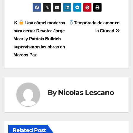
Navegación
Una cárcel moderna
Temporada de amor en
para cerrar Devoto: Jorge
la Ciudad
de
Macri y Patricia Bullrich
entradas
supervisaron las obras en
Marcos Paz
By
Nicolas Lescano
Related Post