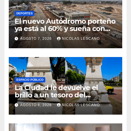
DEPORTES
El nuevo Autódromo porteño
ya está al 60% y sueña con
volver a tener Fórmula 1
AGOSTO 7, 2026
NICOLAS LESCANO
ESPACIO PÚBLICO
La Ciudad le devuelve el
brillo a un tesoro del
Centenario en Plaza del
AGOSTO 6, 2026
NICOLAS LESCANO
Congreso