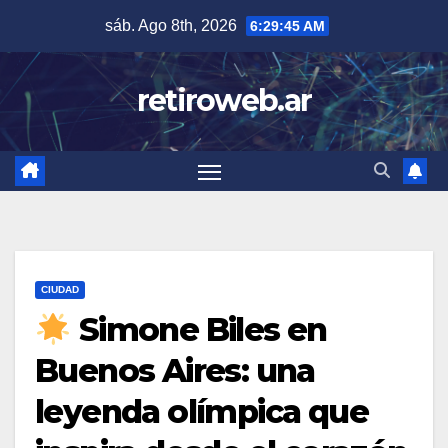
Skip
sáb. Ago 8th, 2026
6:29:46 AM
to
content
retiroweb.ar
CIUDAD
Simone Biles en
Buenos Aires: una
leyenda olímpica que