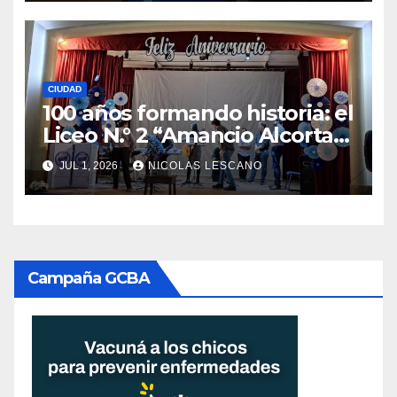
cambiar la forma de comprar
y alquilar viviendas
CIUDAD
100 años formando historia: el
Liceo N.° 2 “Amancio Alcorta”
celebró su centenario
JUL 1, 2026
NICOLAS LESCANO
Campaña GCBA