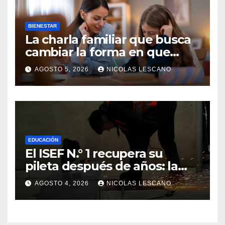
BIENESTAR
La charla familiar que busca
cambiar la forma en que
educamos a nuestros hijos
AGOSTO 5, 2026
NICOLAS LESCANO
sobre el dinero
EDUCACIÓN
El ISEF N.° 1 recupera su
pileta después de años: la
obra ya supera el 50% y
AGOSTO 4, 2026
NICOLAS LESCANO
cambia la formación de miles
de estudiantes