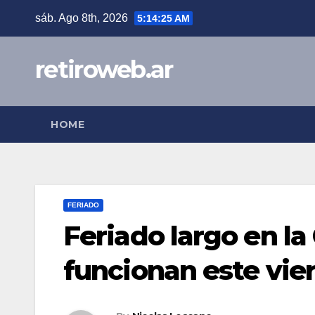
Skip
sáb. Ago 8th, 2026
5:14:25 AM
to
content
retiroweb.ar
HOME
FERIADO
Feriado largo en la
funcionan este vie