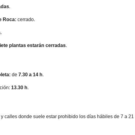
adas
.
e Roca:
cerrado.
.
iete plantas estarán cerradas
.
leta:
de
7.30 a 14 h
.
ción:
13.30 h
.
 calles donde suele estar prohibido los días hábiles de 7 a 21 