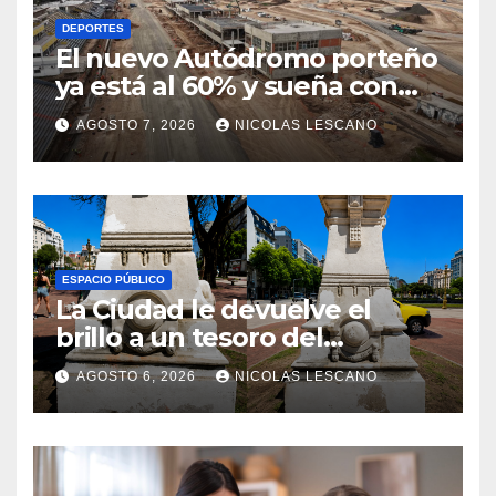
DEPORTES
El nuevo Autódromo porteño
ya está al 60% y sueña con
volver a tener Fórmula 1
AGOSTO 7, 2026
NICOLAS LESCANO
ESPACIO PÚBLICO
La Ciudad le devuelve el
brillo a un tesoro del
Centenario en Plaza del
AGOSTO 6, 2026
NICOLAS LESCANO
Congreso