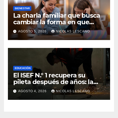
BIENESTAR
La charla familiar que busca
cambiar la forma en que
educamos a nuestros hijos
AGOSTO 5, 2026
NICOLAS LESCANO
sobre el dinero
EDUCACIÓN
El ISEF N.° 1 recupera su
pileta después de años: la
obra ya supera el 50% y
AGOSTO 4, 2026
NICOLAS LESCANO
cambia la formación de miles
de estudiantes