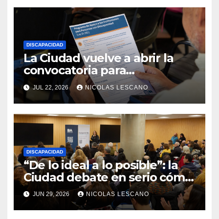
DISCAPACIDAD
La Ciudad vuelve a abrir la
convocatoria para
instituciones que trabajan
JUL 22, 2026
NICOLAS LESCANO
con personas con
discapacidad
DISCAPACIDAD
“De lo ideal a lo posible”: la
Ciudad debate en serio cómo
garantizar vida
JUN 29, 2026
NICOLAS LESCANO
independiente para personas
con discapacidad