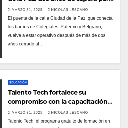
restablecer la conexión entre
MARZO 31, 2025
NICOLAS LESCANO
barrios clave de la ciudad
El puente de la calle Ciudad de la Paz, que conecta
los barrios de Colegiales, Palermo y Belgrano,
vuelve a estar operativo después de más de dos
años cerrado al…
EDUCACIÓN
Talento Tech fortalece su
compromiso con la capacitación
en tecnología: un nuevo
MARZO 31, 2025
NICOLAS LESCANO
cuatrimestre con más
Talento Tech, el programa gratuito de formación en