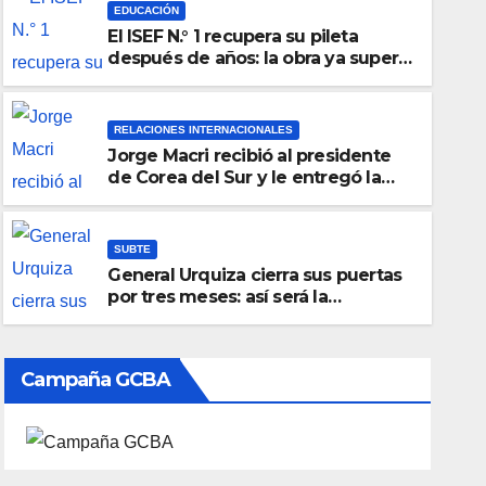
EDUCACIÓN
El ISEF N.° 1 recupera su pileta
después de años: la obra ya supera
el 50% y cambia la formación de
miles de estudiantes
RELACIONES INTERNACIONALES
Jorge Macri recibió al presidente
de Corea del Sur y le entregó la
Llave de la Ciudad
SUBTE
General Urquiza cierra sus puertas
por tres meses: así será la
renovación de la histórica estación
de la Línea E
Campaña GCBA