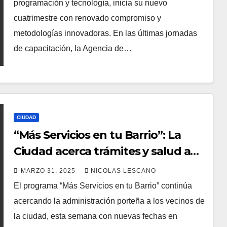
oportunidades para jóvenes y
programación y tecnología, inicia su nuevo
adultos
cuatrimestre con renovado compromiso y
metodologías innovadoras. En las últimas jornadas
de capacitación, la Agencia de…
CIUDAD
“Más Servicios en tu Barrio”: La
Ciudad acerca trámites y salud a
los vecinos de Saavedra, Villa del
MARZO 31, 2025
NICOLAS LESCANO
Parque y Mataderos
El programa “Más Servicios en tu Barrio” continúa
acercando la administración porteña a los vecinos de
la ciudad, esta semana con nuevas fechas en