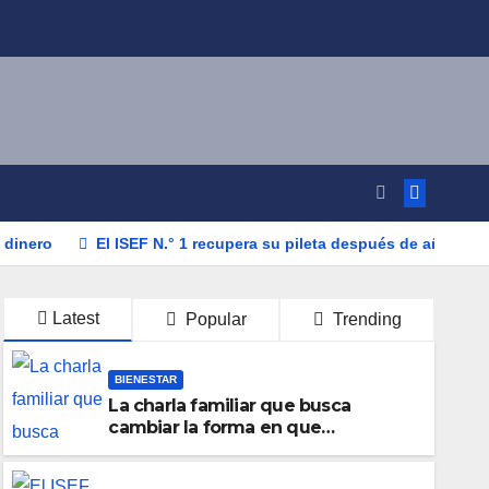
 dinero
El ISEF N.° 1 recupera su pileta después de años: la
Latest
Popular
Trending
BIENESTAR
La charla familiar que busca
cambiar la forma en que
educamos a nuestros hijos sobre el
dinero