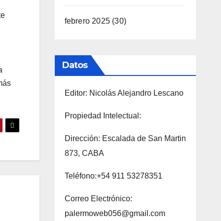
te
febrero 2025
(30)
Datos
a
 más
Editor: Nicolás Alejandro Lescano
Propiedad Intelectual:
Dirección: Escalada de San Martin
873, CABA
Teléfono:+54 911 53278351
Correo Electrónico:
palermoweb056@gmail.com