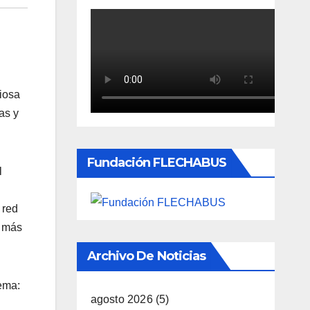
iosa
as y
Fundación FLECHABUS
l
 red
s más
Archivo De Noticias
lema:
agosto 2026
(5)