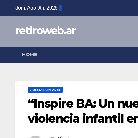
Skip
dom. Ago 9th, 2026
to
content
retiroweb.ar
HOME
VIOLENCIA INFANTIL
“Inspire BA: Un nue
violencia infantil 