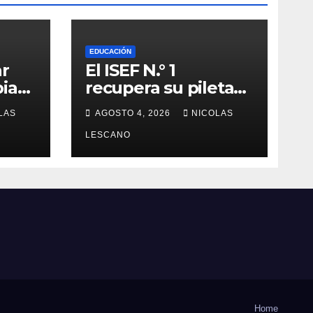
EDUCACIÓN
ar
El ISEF N.° 1
iar
recupera su pileta
después de años: la
LAS
AGOSTO 4, 2026
NICOLAS
obra ya supera el
sobre
50% y cambia la
LESCANO
formación de miles
de estudiantes
Home