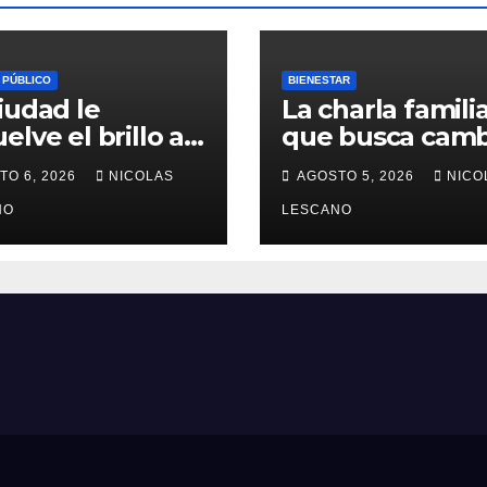
 PÚBLICO
BIENESTAR
iudad le
La charla famili
elve el brillo a
que busca camb
esoro del
la forma en que
TO 6, 2026
NICOLAS
AGOSTO 5, 2026
NICO
enario en Plaza
educamos a
 Congreso
NO
nuestros hijos 
LESCANO
el dinero