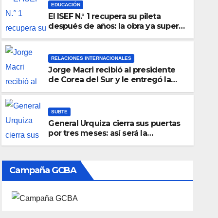
EDUCACIÓN
El ISEF N.° 1 recupera su pileta
después de años: la obra ya supera
el 50% y cambia la formación de
miles de estudiantes
RELACIONES INTERNACIONALES
Jorge Macri recibió al presidente
de Corea del Sur y le entregó la
Llave de la Ciudad
SUBTE
General Urquiza cierra sus puertas
por tres meses: así será la
renovación de la histórica estación
de la Línea E
Campaña GCBA