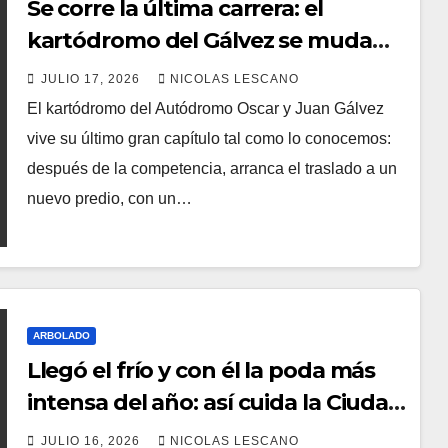
Se corre la última carrera: el
kartódromo del Gálvez se muda
para dar paso a un circuito de nivel
JULIO 17, 2026
NICOLAS LESCANO
internacional
El kartódromo del Autódromo Oscar y Juan Gálvez
vive su último gran capítulo tal como lo conocemos:
después de la competencia, arranca el traslado a un
nuevo predio, con un…
ARBOLADO
Llegó el frío y con él la poda más
intensa del año: así cuida la Ciudad
el arbolado urbano
JULIO 16, 2026
NICOLAS LESCANO