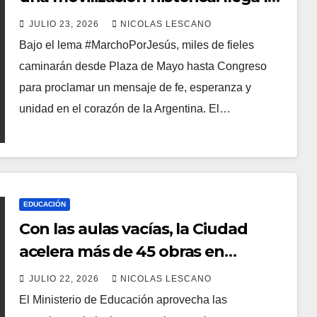
marcha cristiana más grande del
JULIO 23, 2026
NICOLAS LESCANO
mundo 🙌🇦🇷
Bajo el lema #MarchoPorJesús, miles de fieles
caminarán desde Plaza de Mayo hasta Congreso
para proclamar un mensaje de fe, esperanza y
unidad en el corazón de la Argentina. El…
EDUCACIÓN
Con las aulas vacías, la Ciudad
acelera más de 45 obras en
escuelas porteñas durante el
JULIO 22, 2026
NICOLAS LESCANO
receso invernal
El Ministerio de Educación aprovecha las