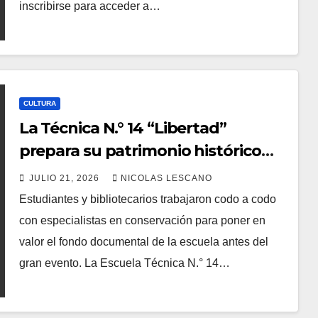
inscribirse para acceder a…
CULTURA
La Técnica N.° 14 “Libertad”
prepara su patrimonio histórico
para brillar en la Noche de los
JULIO 21, 2026
NICOLAS LESCANO
Museos
Estudiantes y bibliotecarios trabajaron codo a codo
con especialistas en conservación para poner en
valor el fondo documental de la escuela antes del
gran evento. La Escuela Técnica N.° 14…