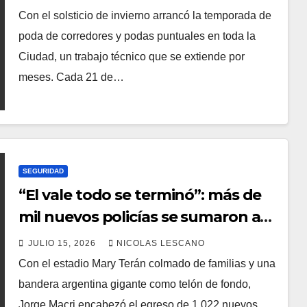
Con el solsticio de invierno arrancó la temporada de
poda de corredores y podas puntuales en toda la
Ciudad, un trabajo técnico que se extiende por
meses. Cada 21 de…
SEGURIDAD
“El vale todo se terminó”: más de
mil nuevos policías se sumaron a
las calles porteñas
JULIO 15, 2026
NICOLAS LESCANO
Con el estadio Mary Terán colmado de familias y una
bandera argentina gigante como telón de fondo,
Jorge Macri encabezó el egreso de 1.022 nuevos