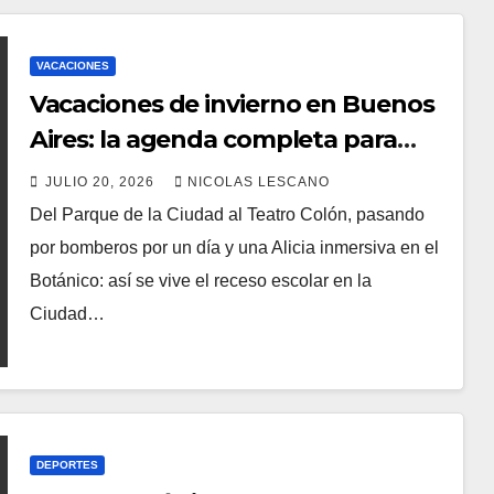
VACACIONES
Vacaciones de invierno en Buenos
Aires: la agenda completa para
que los chicos no paren de
JULIO 20, 2026
NICOLAS LESCANO
disfrutar
Del Parque de la Ciudad al Teatro Colón, pasando
por bomberos por un día y una Alicia inmersiva en el
Botánico: así se vive el receso escolar en la
Ciudad…
DEPORTES