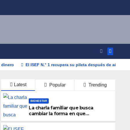
 dinero
El ISEF N.° 1 recupera su pileta después de años: la
Latest
Popular
Trending
BIENESTAR
La charla familiar que busca
cambiar la forma en que
educamos a nuestros hijos sobre el
dinero