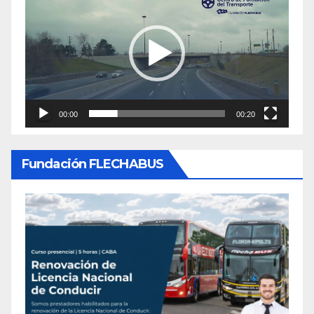
de
video
00:00
00:20
Fundación FLECHABUS