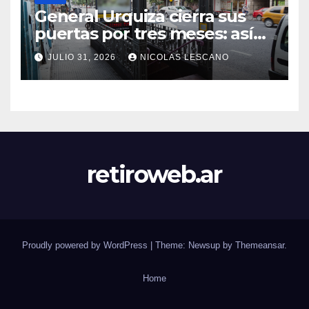
General Urquiza cierra sus
puertas por tres meses: así
será la renovación de la
JULIO 31, 2026
NICOLAS LESCANO
histórica estación de la Línea
E
retiroweb.ar
Proudly powered by WordPress
|
Theme: Newsup by
Themeansar
.
Home