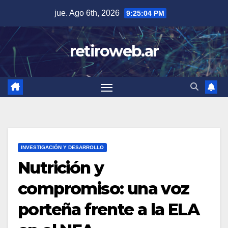
Skip
jue. Ago 6th, 2026
9:25:05 PM
to
content
retiroweb.ar
INVESTIGACIÓN Y DESARROLLO
Nutrición y
compromiso: una voz
porteña frente a la ELA