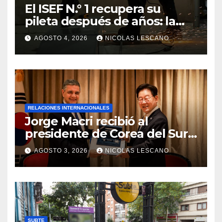
El ISEF N.° 1 recupera su
pileta después de años: la
obra ya supera el 50% y
AGOSTO 4, 2026
NICOLAS LESCANO
cambia la formación de miles
de estudiantes
RELACIONES INTERNACIONALES
Jorge Macri recibió al
presidente de Corea del Sur y
le entregó la Llave de la
AGOSTO 3, 2026
NICOLAS LESCANO
Ciudad
SUBTE