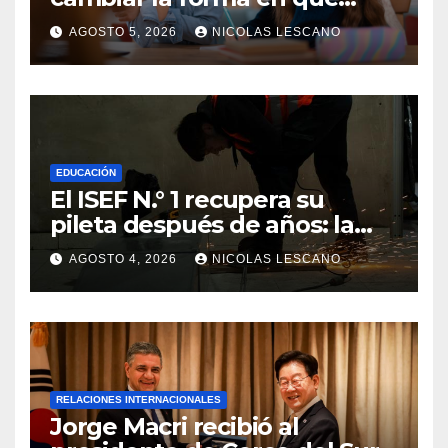
educamos a nuestros hijos
AGOSTO 5, 2026
NICOLAS LESCANO
sobre el dinero
EDUCACIÓN
El ISEF N.° 1 recupera su
pileta después de años: la
obra ya supera el 50% y
AGOSTO 4, 2026
NICOLAS LESCANO
cambia la formación de miles
de estudiantes
RELACIONES INTERNACIONALES
Jorge Macri recibió al