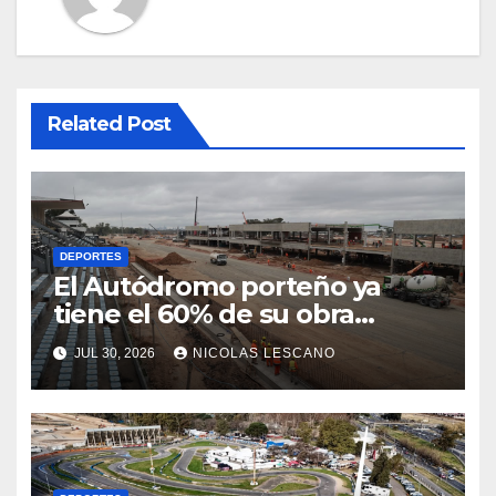
Related Post
DEPORTES
El Autódromo porteño ya
tiene el 60% de su obra
terminada: así se prepara
JUL 30, 2026
NICOLAS LESCANO
Buenos Aires para volver a ser
sede de MotoGP y, quizás, de
la Fórmula 1