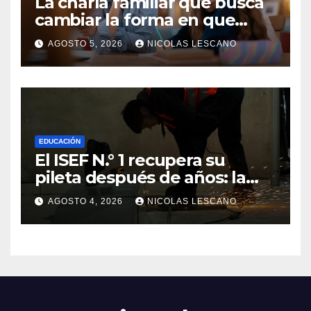
La charla familiar que busca
cambiar la forma en que
educamos a nuestros hijos
AGOSTO 5, 2026
NICOLAS LESCANO
sobre el dinero
EDUCACIÓN
El ISEF N.° 1 recupera su
pileta después de años: la
obra ya supera el 50% y
AGOSTO 4, 2026
NICOLAS LESCANO
cambia la formación de miles
de estudiantes