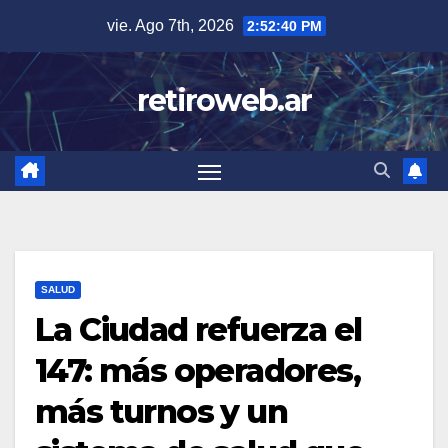
Skip
vie. Ago 7th, 2026
2:52:41 PM
to
content
retiroweb.ar
SALUD
La Ciudad refuerza el
147: más operadores,
más turnos y un