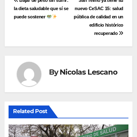
Navegación
Bajar de peso sin sufrir:
San Telmo ya tiene su
la dieta saludable que sí se
nuevo CeSAC 15: salud
de
puede sostener
pública de calidad en un
entradas
edificio histórico
recuperado
By
Nicolas Lescano
Related Post