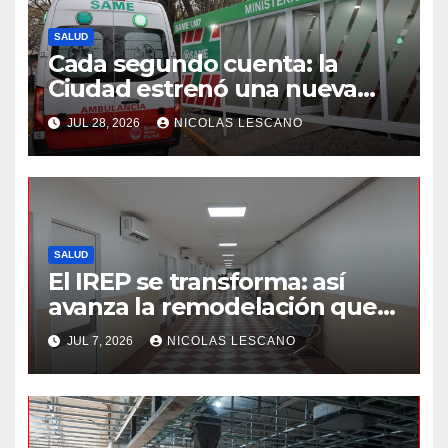
SALUD
Cada segundo cuenta: la
Ciudad estrenó una nueva
base del SAME en Liniers
JUL 28, 2026
NICOLAS LESCANO
SALUD
El IREP se transforma: así
avanza la remodelación que
cambiará la atención en
JUL 7, 2026
NICOLAS LESCANO
Belgrano