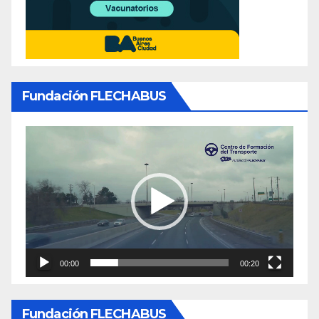
Fundación FLECHABUS
Reproductor
de
video
00:00
00:20
Fundación FLECHABUS