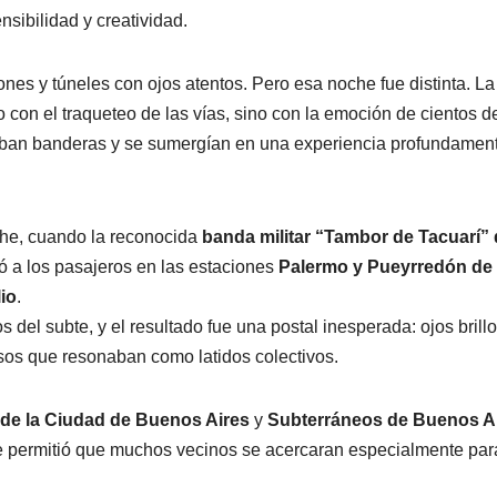
ibilidad y creatividad.
nes y túneles con ojos atentos. Pero esa noche fue distinta. La
 con el traqueteo de las vías, sino con la emoción de cientos d
ban banderas y se sumergían en una experiencia profundamen
che, cuando la reconocida
banda militar “Tambor de Tacuarí” 
ó a los pasajeros en las estaciones
Palermo y Pueyrredón de 
lio
.
del subte, y el resultado fue una postal inesperada: ojos brill
os que resonaban como latidos colectivos.
de la Ciudad de Buenos Aires
y
Subterráneos de Buenos A
que permitió que muchos vecinos se acercaran especialmente par