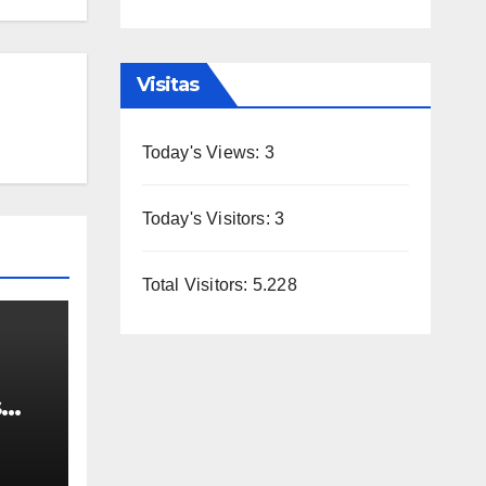
Visitas
Today's Views:
3
Today's Visitors:
3
Total Visitors:
5.228
s
la
 en