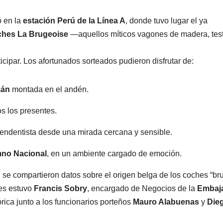
ó en la
estación Perú de la Línea A
, donde tuvo lugar el ya
oches La Brugeoise
—aquellos míticos vagones de madera, tes
icipar. Los afortunados sorteados pudieron disfrutar de:
mán
montada en el andén.
s los presentes.
pendentista desde una mirada cercana y sensible.
no Nacional
, en un ambiente cargado de emoción.
 se compartieron datos sobre el origen belga de los coches “bru
tes estuvo
Francis Sobry
, encargado de Negocios de la
Embaj
órica junto a los funcionarios porteños
Mauro Alabuenas
y
Die