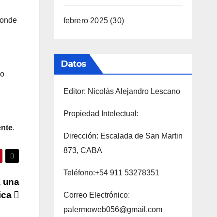
donde
febrero 2025
(30)
Datos
so
Editor: Nicolás Alejandro Lescano
Propiedad Intelectual:
ente
.
Dirección: Escalada de San Martin
873, CABA
Teléfono:+54 911 53278351
a una
rica
Correo Electrónico:
palermoweb056@gmail.com