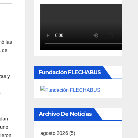
mó las
 del
Fundación FLECHABUS
zas y
s
Archivo De Noticias
edan
 uno
agosto 2026
(5)
tieron