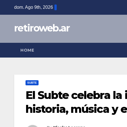
Skip
dom. Ago 9th, 2026
to
content
retiroweb.ar
HOME
SUBTE
El Subte celebra l
historia, música y