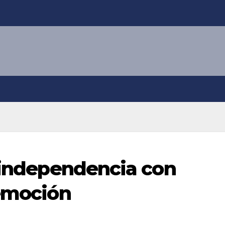
a independencia con
 emoción