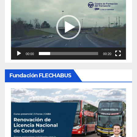
de
video
00:00
00:20
Fundación FLECHABUS