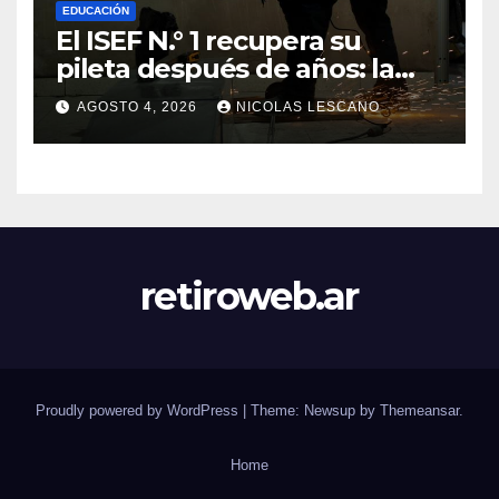
EDUCACIÓN
El ISEF N.° 1 recupera su
pileta después de años: la
obra ya supera el 50% y
AGOSTO 4, 2026
NICOLAS LESCANO
cambia la formación de miles
de estudiantes
retiroweb.ar
Proudly powered by WordPress
|
Theme: Newsup by
Themeansar
.
Home