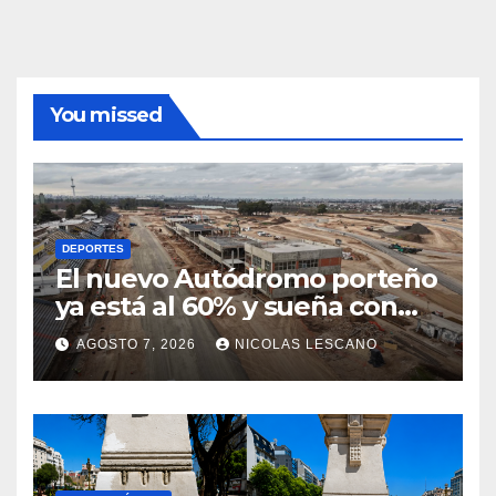
You missed
DEPORTES
El nuevo Autódromo porteño
ya está al 60% y sueña con
volver a tener Fórmula 1
AGOSTO 7, 2026
NICOLAS LESCANO