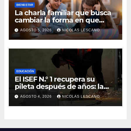
BIENESTAR
La charla familiar que busca
cambiar la forma en que
educamos a nuestros hijos
AGOSTO 5, 2026
NICOLAS LESCANO
sobre el dinero
EDUCACIÓN
El ISEF N.° 1 recupera su
pileta después de años: la
obra ya supera el 50% y
AGOSTO 4, 2026
NICOLAS LESCANO
cambia la formación de miles
de estudiantes