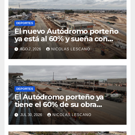
DEPORTES
El nuevo Autódromo porteño
ya está al 60% y sueña con
volver a tener Fórmula 1
AGO 7, 2026
NICOLAS LESCANO
DEPORTES
El Autódromo porteño ya
tiene el 60% de su obra
terminada: así se prepara
JUL 30, 2026
NICOLAS LESCANO
Buenos Aires para volver a ser
sede de MotoGP y, quizás, de
la Fórmula 1