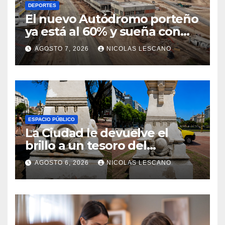
DEPORTES
El nuevo Autódromo porteño
ya está al 60% y sueña con
volver a tener Fórmula 1
AGOSTO 7, 2026
NICOLAS LESCANO
ESPACIO PÚBLICO
La Ciudad le devuelve el
brillo a un tesoro del
Centenario en Plaza del
AGOSTO 6, 2026
NICOLAS LESCANO
Congreso