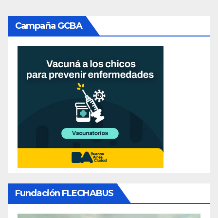
Campaña GCBA
Fundación FLECHABUS