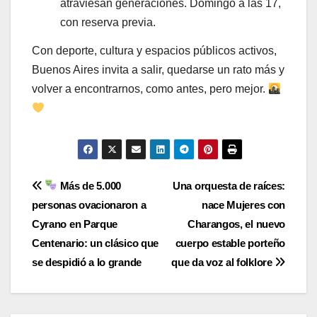
atraviesan generaciones. Domingo a las 17,
con reserva previa.
Con deporte, cultura y espacios públicos activos,
Buenos Aires invita a salir, quedarse un rato más y
volver a encontrarnos, como antes, pero mejor.
Navegación
Más de 5.000
Una orquesta de raíces:
personas ovacionaron a
nace Mujeres con
de
Cyrano en Parque
Charangos, el nuevo
entradas
Centenario: un clásico que
cuerpo estable porteño
se despidió a lo grande
que da voz al folklore