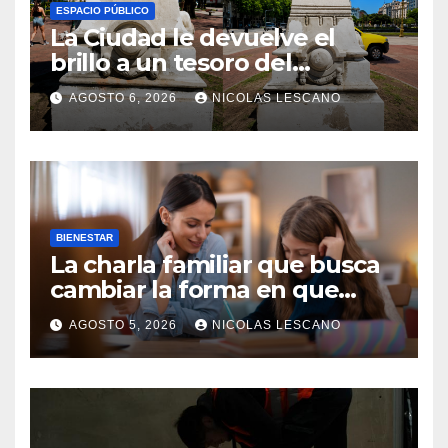
ESPACIO PÚBLICO
La Ciudad le devuelve el
brillo a un tesoro del
Centenario en Plaza del
AGOSTO 6, 2026
NICOLAS LESCANO
Congreso
BIENESTAR
La charla familiar que busca
cambiar la forma en que
educamos a nuestros hijos
AGOSTO 5, 2026
NICOLAS LESCANO
sobre el dinero