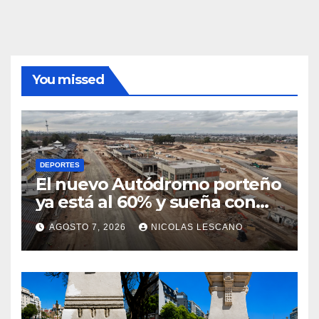
You missed
DEPORTES
El nuevo Autódromo porteño
ya está al 60% y sueña con
volver a tener Fórmula 1
AGOSTO 7, 2026
NICOLAS LESCANO