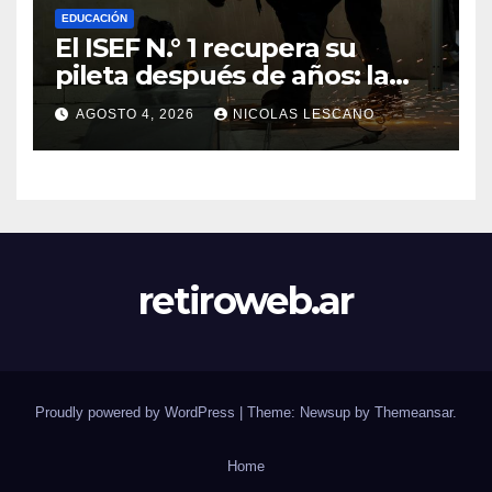
EDUCACIÓN
El ISEF N.° 1 recupera su
pileta después de años: la
obra ya supera el 50% y
AGOSTO 4, 2026
NICOLAS LESCANO
cambia la formación de miles
de estudiantes
retiroweb.ar
Proudly powered by WordPress
|
Theme: Newsup by
Themeansar
.
Home