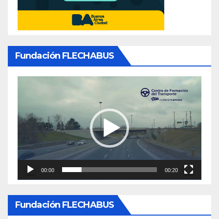
Fundación FLECHABUS
Reproductor
de
video
00:00
00:20
Fundación FLECHABUS