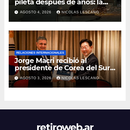
pileta después de años: la
obra ya supera el 50% y
AGOSTO 4, 2026
NICOLAS LESCANO
cambia la formación de miles
de estudiantes
RELACIONES INTERNACIONALES
Jorge Macri recibió al
presidente de Corea del Sur y
le entregó la Llave de la
AGOSTO 3, 2026
NICOLAS LESCANO
Ciudad
retiroweb.ar