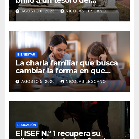
brillo a un tesoro del
Centenario en Plaza del
AGOSTO 6, 2026
NICOLAS LESCANO
Congreso
BIENESTAR
La charla familiar que busca
cambiar la forma en que
educamos a nuestros hijos
AGOSTO 5, 2026
NICOLAS LESCANO
sobre el dinero
EDUCACIÓN
El ISEF N.° 1 recupera su