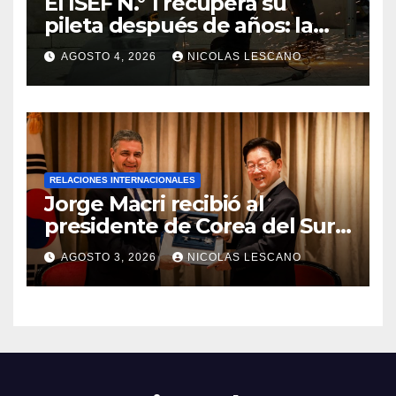
El ISEF N.° 1 recupera su
pileta después de años: la
obra ya supera el 50% y
AGOSTO 4, 2026
NICOLAS LESCANO
cambia la formación de miles
de estudiantes
RELACIONES INTERNACIONALES
Jorge Macri recibió al
presidente de Corea del Sur y
le entregó la Llave de la
AGOSTO 3, 2026
NICOLAS LESCANO
Ciudad