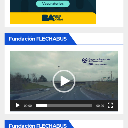
Fundación FLECHABUS
Reproductor
de
video
00:00
00:20
Fundación FLECHABUS