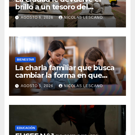
brillo a un tesoro del
Centenario en Plaza del
AGOSTO 6, 2026
NICOLAS LESCANO
Congreso
BIENESTAR
La charla familiar que busca
cambiar la forma en que
educamos a nuestros hijos
AGOSTO 5, 2026
NICOLAS LESCANO
sobre el dinero
EDUCACIÓN