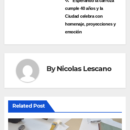
Navegación
“Esperando la carroza”
cumple 40 años y la
de
Ciudad celebra con
entradas
homenaje, proyecciones y
emoción
By
Nicolas Lescano
Related Post