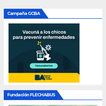
Campaña GCBA
Fundación FLECHABUS