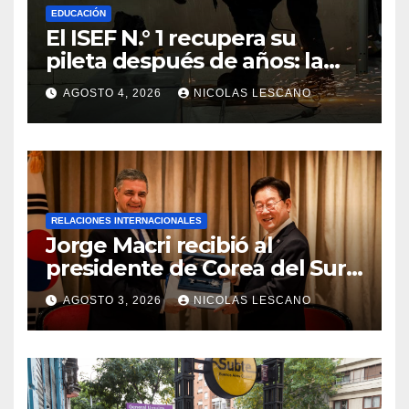
EDUCACIÓN
El ISEF N.° 1 recupera su
pileta después de años: la
obra ya supera el 50% y
AGOSTO 4, 2026
NICOLAS LESCANO
cambia la formación de miles
de estudiantes
RELACIONES INTERNACIONALES
Jorge Macri recibió al
presidente de Corea del Sur y
le entregó la Llave de la
AGOSTO 3, 2026
NICOLAS LESCANO
Ciudad