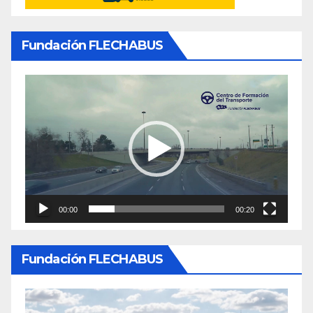
Fundación FLECHABUS
Reproductor
de
video
00:00
00:20
Fundación FLECHABUS