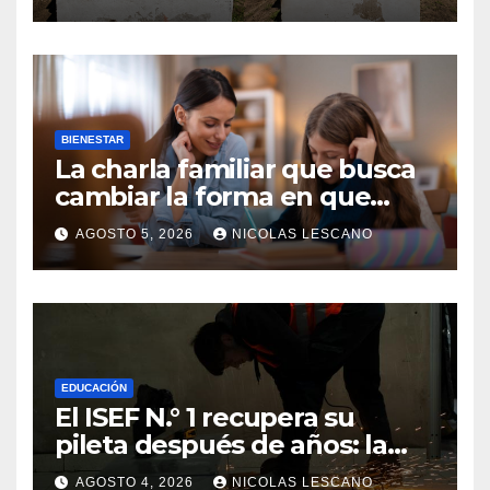
Congreso
BIENESTAR
La charla familiar que busca
cambiar la forma en que
educamos a nuestros hijos
AGOSTO 5, 2026
NICOLAS LESCANO
sobre el dinero
EDUCACIÓN
El ISEF N.° 1 recupera su
pileta después de años: la
obra ya supera el 50% y
AGOSTO 4, 2026
NICOLAS LESCANO