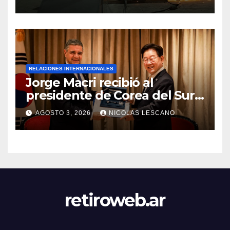
cambia la formación de miles
de estudiantes
RELACIONES INTERNACIONALES
Jorge Macri recibió al
presidente de Corea del Sur y
le entregó la Llave de la
AGOSTO 3, 2026
NICOLAS LESCANO
Ciudad
retiroweb.ar