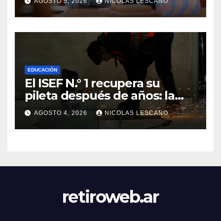
AGOSTO 5, 2026
NICOLAS LESCANO
sobre el dinero
EDUCACIÓN
El ISEF N.° 1 recupera su
pileta después de años: la
obra ya supera el 50% y
AGOSTO 4, 2026
NICOLAS LESCANO
cambia la formación de miles
de estudiantes
retiroweb.ar