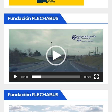
Fundación FLECHABUS
Reproductor
de
video
00:00
00:20
Fundación FLECHABUS