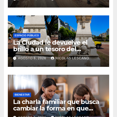
ESPACIO PÚBLICO
La Ciudad le devuelve el
brillo a un tesoro del
Centenario en Plaza del
AGOSTO 6, 2026
NICOLAS LESCANO
Congreso
BIENESTAR
La charla familiar que busca
cambiar la forma en que
educamos a nuestros hijos