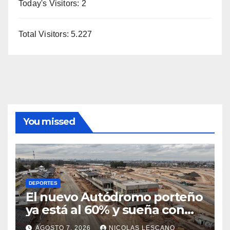
Today's Visitors:
2
Total Visitors:
5.227
You missed
DEPORTES
El nuevo Autódromo porteño
ya está al 60% y sueña con
volver a tener Fórmula 1
AGOSTO 7, 2026
NICOLAS LESCANO