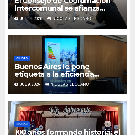
El Consejo de Coordinación
Intercomunal se afianza
como la pieza clave entre la
JUL 14, 2026
NICOLAS LESCANO
Ciudad y las 15 comunas
CIUDAD
Buenos Aires le pone
etiqueta a la eficiencia
energética: así funciona el
JUL 9, 2026
NICOLAS LESCANO
nuevo sistema que va a
cambiar la forma de comprar
y alquilar viviendas
CIUDAD
100 años formando historia: el