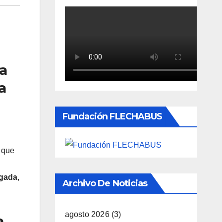
ra
a
Fundación FLECHABUS
a que
ugada
,
Archivo De Noticias
agosto 2026
(3)
a