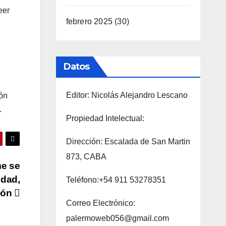
eer
febrero 2025
(30)
Datos
Editor: Nicolás Alejandro Lescano
ión
.
Propiedad Intelectual:
Dirección: Escalada de San Martin
873, CABA
me se
idad,
Teléfono:+54 911 53278351
sión
Correo Electrónico:
palermoweb056@gmail.com