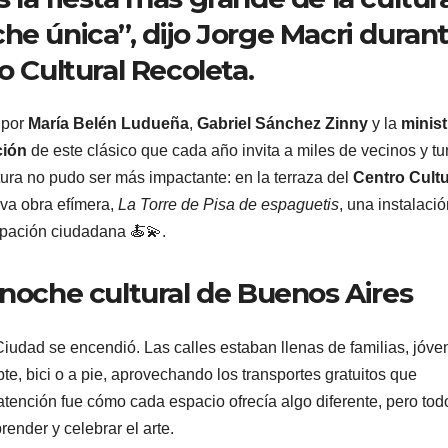
he única”, dijo Jorge Macri duran
o Cultural Recoleta.
 por
María Belén Ludueña
,
Gabriel Sánchez Zinny
y la
minist
ción
de este clásico que cada año invita a miles de vecinos y tur
ertura no pudo ser más impactante: en la terraza del
Centro Cultu
va obra efímera,
La Torre de Pisa de espaguetis
, una instalaci
ipación ciudadana 🍝💫.
an noche cultural de Buenos Aires
Ciudad se encendió. Las calles estaban llenas de familias, jóve
e, bici o a pie, aprovechando los transportes gratuitos que
tención fue cómo cada espacio ofrecía algo diferente, pero tod
ender y celebrar el arte.