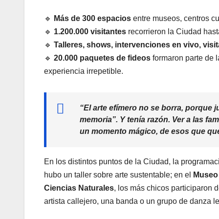
🔹
Más de 300 espacios
entre museos, centros cult
🔹
1.200.000 visitantes
recorrieron la Ciudad has
🔹
Talleres, shows, intervenciones en vivo, visi
🔹
20.000 paquetes de fideos
formaron parte de l
experiencia irrepetible.
“El arte efímero no se borra, porque 
memoria”. Y tenía razón. Ver a las fa
un momento mágico, de esos que qu
En los distintos puntos de la Ciudad, la programac
hubo un taller sobre arte sustentable; en el
Museo 
Ciencias Naturales
, los más chicos participaron
artista callejero, una banda o un grupo de danza l