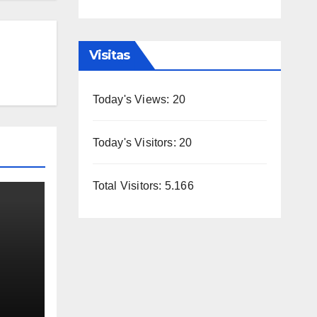
Visitas
Today's Views:
20
Today's Visitors:
20
Total Visitors:
5.166
a
 la