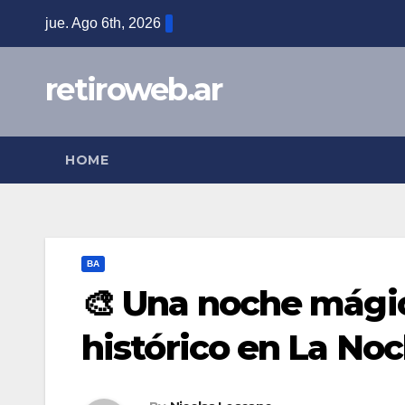
Skip
jue. Ago 6th, 2026
to
content
retiroweb.ar
HOME
BA
🎨 Una noche mágic
histórico en La No