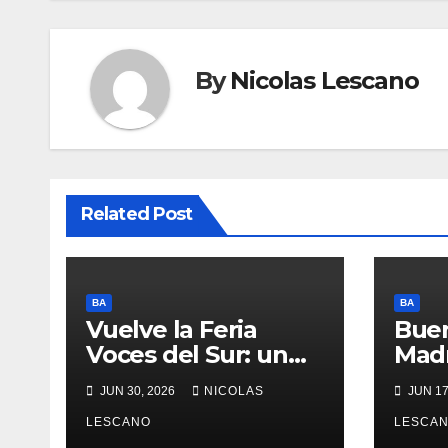
By
Nicolas Lescano
Related Post
BA
BA
Vuelve la Feria
Buen
Voces del Sur: un
Madr
fin de semana a
hac
JUN 30, 2026
NICOLAS
JUN 17
puro
inte
emprendimiento en
LESCANO
crea
LESCA