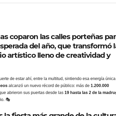
as coparon las calles porteñas pa
 esperada del año, que transformó l
 artístico lleno de creatividad y
uerte de estar ahí, entre la multitud, sintiendo esa energía únic
seos
alcanzó un nuevo récord de público: más de
1.200.000
que abrieron sus puertas desde las
19 hasta las 2 de la madr
ño. 🎭
 la fiesta más grande de la cultur