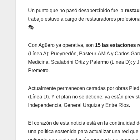
Un punto que no pasó desapercibido fue la
restau
trabajo estuvo a cargo de restauradores profesiona
🎭
Con Agüero ya operativa, son
15 las estaciones 
(Línea A); Pueyrredón, Pasteur-AMIA y Carlos Gard
Medicina, Scalabrini Ortiz y Palermo (Línea D); y 
Premetro.
Actualmente permanecen cerradas por obras Piedra
(Línea D). Y el plan no se detiene: ya están previ
Independencia, General Urquiza y Entre Ríos.
El corazón de esta noticia está en la continuidad de
una política sostenida para actualizar una red qu
entiendo que cada estación renovada es tiempo g