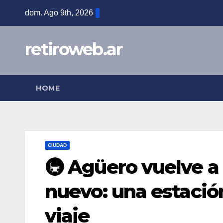
Skip
dom. Ago 9th, 2026
to
content
retiroweb.ar
HOME
CIUDAD
🚇 Agüero vuelve a 
nuevo: una estació
viaje