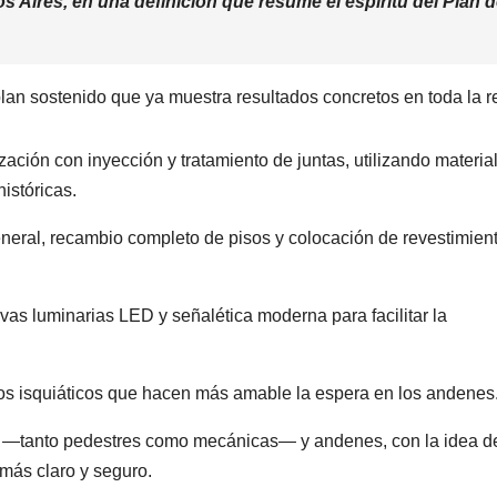
 Aires, en una definición que resume el espíritu del Plan 
lan sostenido que ya muestra resultados concretos en toda la r
zación con inyección y tratamiento de juntas, utilizando materia
históricas.
general, recambio completo de pisos y colocación de revestimien
evas luminarias LED y señalética moderna para facilitar la
yos isquiáticos que hacen más amable la espera en los andenes
as —tanto pedestres como mecánicas— y andenes, con la idea d
 más claro y seguro.