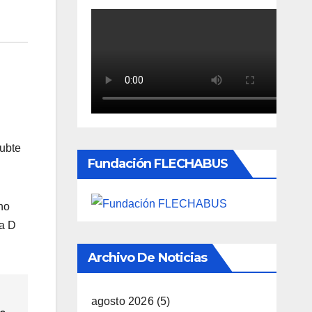
Subte
Fundación FLECHABUS
no
ea D
Archivo De Noticias
agosto 2026
(5)