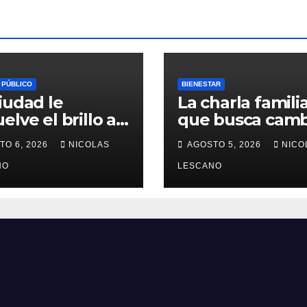
 PÚBLICO
BIENESTAR
iudad le
La charla famili
elve el brillo a
que busca camb
esoro del
la forma en que
TO 6, 2026
NICOLAS
AGOSTO 5, 2026
NICO
enario en Plaza
educamos a
 Congreso
NO
nuestros hijos 
LESCANO
el dinero