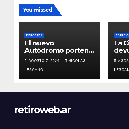
You missed
DEPORTES
ESPACIO
El nuevo
La C
Autódromo porteño
devu
ya está al 60% y
un t
AGOSTO 7, 2026
NICOLAS
AGOS
sueña con volver a
Cent
tener Fórmula 1
LESCANO
del
LESCA
retiroweb.ar