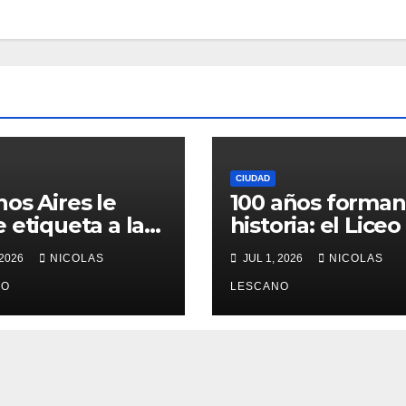
CIUDAD
os Aires le
100 años forma
 etiqueta a la
historia: el Liceo
iencia
2 “Amancio Alco
 2026
NICOLAS
JUL 1, 2026
NICOLAS
gética: así
celebró su
iona el nuevo
NO
centenario
LESCANO
ema que va a
iar la forma de
rar y alquilar
endas