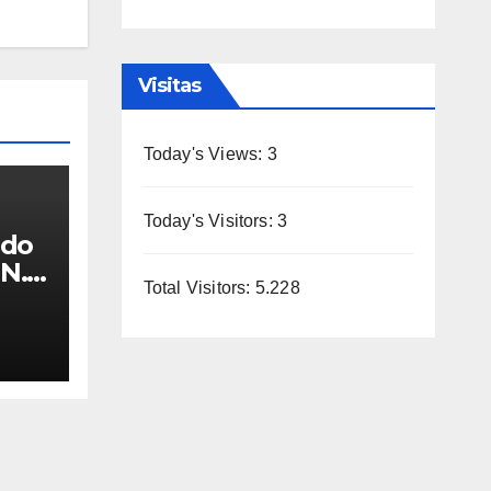
Visitas
Today's Views:
3
Today's Visitors:
3
ndo
 N.°
Total Visitors:
5.228
rta”