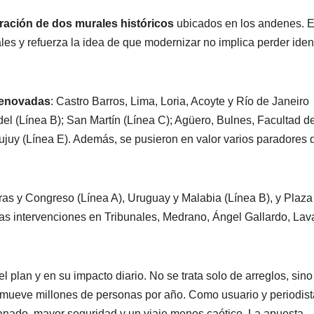
ración de dos murales históricos
ubicados en los andenes. E
les y refuerza la idea de que modernizar no implica perder iden
renovadas
: Castro Barros, Lima, Loria, Acoyte y Río de Janeiro
el (Línea B); San Martín (Línea C); Agüero, Bulnes, Facultad d
Jujuy (Línea E). Además, se pusieron en valor varios paradores 
s y Congreso (Línea A), Uruguay y Malabia (Línea B), y Plaza I
stas intervenciones en Tribunales, Medrano, Ángel Gallardo, Lava
l plan y en su impacto diario. No se trata solo de arreglos, sino
e mueve millones de personas por año. Como usuario y periodist
anado, mayor seguridad y un viaje menos caótico. La apuesta