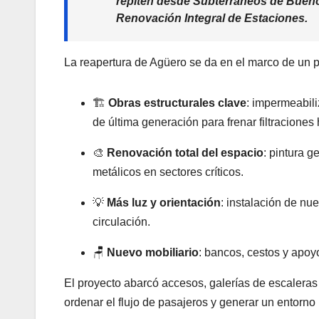
repiten desde Subterráneos de Buenos
Renovación Integral de Estaciones.
La reapertura de Agüero se da en el marco de un p
🏗️
Obras estructurales clave
: impermeabili
de última generación para frenar filtraciones 
🎨
Renovación total del espacio
: pintura 
metálicos en sectores críticos.
💡
Más luz y orientación
: instalación de nu
circulación.
🪑
Nuevo mobiliario
: bancos, cestos y apo
El proyecto abarcó accesos, galerías de escaler
ordenar el flujo de pasajeros y generar un entorno