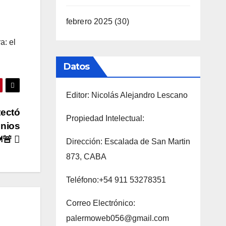
febrero 2025
(30)
a: el
Datos
Editor: Nicolás Alejandro Lescano
tectó
Propiedad Intelectual:
onios
️🚨
Dirección: Escalada de San Martin
873, CABA
Teléfono:+54 911 53278351
Correo Electrónico:
palermoweb056@gmail.com