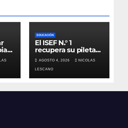
EDUCACIÓN
ar
El ISEF N.° 1
iar
recupera su pileta
después de años: la
LAS
AGOSTO 4, 2026
NICOLAS
obra ya supera el
sobre
50% y cambia la
LESCANO
formación de miles
de estudiantes