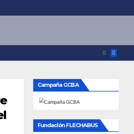
Campaña GCBA
re
el
Fundación FLECHABUS