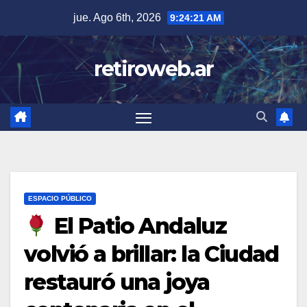
Skip
jue. Ago 6th, 2026
9:24:22 AM
to
content
retiroweb.ar
ESPACIO PÚBLICO
El Patio Andaluz
volvió a brillar: la Ciudad
restauró una joya