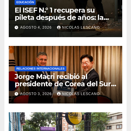
EDUCACIÓN
El ISEF N.° 1 recupera su
pileta después de años: la
obra ya supera el 50% y
AGOSTO 4, 2026
NICOLAS LESCANO
cambia la formación de miles
de estudiantes
RELACIONES INTERNACIONALES
Jorge Macri recibió al
presidente de Corea del Sur y
le entregó la Llave de la
AGOSTO 3, 2026
NICOLAS LESCANO
Ciudad