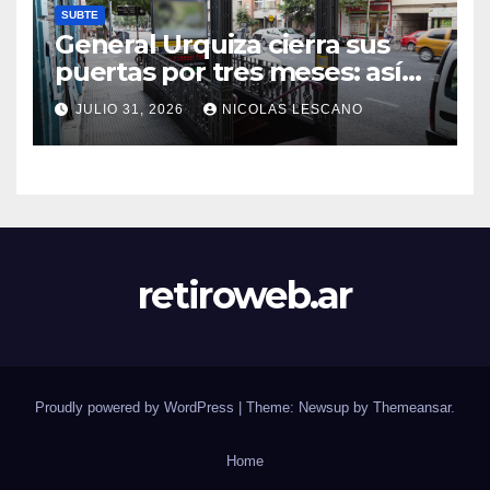
SUBTE
General Urquiza cierra sus
puertas por tres meses: así
será la renovación de la
JULIO 31, 2026
NICOLAS LESCANO
histórica estación de la Línea
E
retiroweb.ar
Proudly powered by WordPress
|
Theme: Newsup by
Themeansar
.
Home