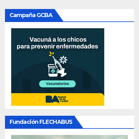
Campaña GCBA
Fundación FLECHABUS