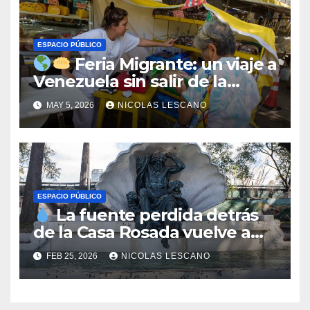
ESPACIO PÚBLICO
Feria Migrante: un viaje a
Venezuela sin salir de la
Ciudad
MAY 5, 2026
NICOLAS LESCANO
ESPACIO PÚBLICO
La fuente perdida detrás
de la Casa Rosada vuelve a
escena tras casi un siglo
FEB 25, 2026
NICOLAS LESCANO