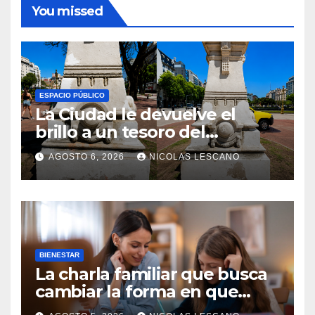
You missed
ESPACIO PÚBLICO
La Ciudad le devuelve el
brillo a un tesoro del
Centenario en Plaza del
AGOSTO 6, 2026
NICOLAS LESCANO
Congreso
BIENESTAR
La charla familiar que busca
cambiar la forma en que
educamos a nuestros hijos