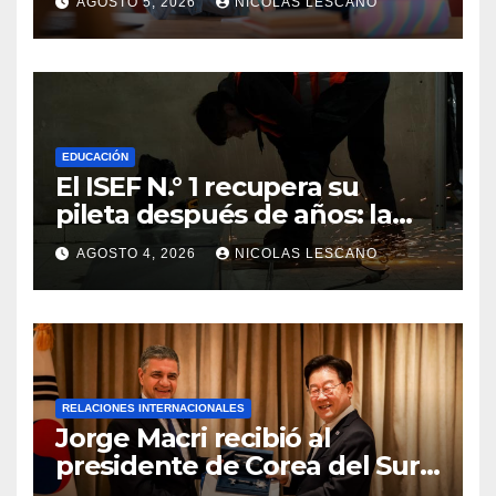
AGOSTO 5, 2026
NICOLAS LESCANO
sobre el dinero
EDUCACIÓN
El ISEF N.° 1 recupera su
pileta después de años: la
obra ya supera el 50% y
AGOSTO 4, 2026
NICOLAS LESCANO
cambia la formación de miles
de estudiantes
RELACIONES INTERNACIONALES
Jorge Macri recibió al
presidente de Corea del Sur y
le entregó la Llave de la